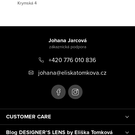
Krymská 4
Z
á
Johana Jarcová
p
+420 776 010 836
a
t
johana
@
eliskatomkova.cz
í
CUSTOMER CARE
Blog DESIGNER’S LENS by Eliška Tomková