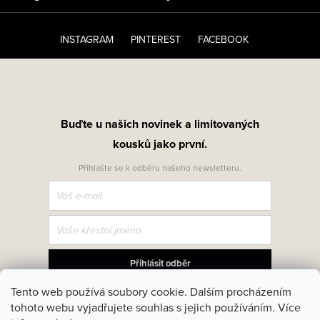
INSTAGRAM
PINTEREST
FACEBOOK
Buďte u našich novinek a limitovaných
kousků jako první.
Přihlašte se k odběru našeho newsletteru.
Přihlásit odběr
Tento web používá soubory cookie. Dalším procházením
Přihlášením souhlasíte se zasíláním obchodních sdělení a se
zpracováním osobních údajů. Z odběru se můžete kdykoliv odhlásit.
tohoto webu vyjadřujete souhlas s jejich používáním. Více