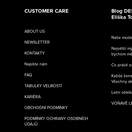
á
CUSTOMER CARE
Blog DE
p
Eliška 
a
ABOUT US
Naše model
t
NEWSLETTER
Největší m
í
KONTAKTY
bychom měli
Napište nám
Co právě z
FAQ
Každá žena 
Všechny ale
TABULKY VELIKOSTÍ
Letní oblé
KARIÉRA
VOŇAVÉ LÉ
OBCHODNÍ PODMÍNKY
PODMÍNKY OCHRANY OSOBNÍCH
ÚDAJŮ