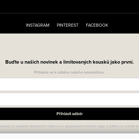
INSTAGRAM
PINTEREST
FACEBOOK
Buďte u našich novinek a limitovaných kousků jako první.
Přihlašte se k odběru našeho newsletteru.
Přihlásit odběr
uhlasíte se zasíláním obchodních sdělení a se zpracováním osobních údajů. Z odběru se můžete kdy