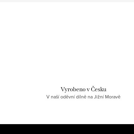
Vyrobeno v Česku
V naší oděvní dílně na Jižní Moravě
Z