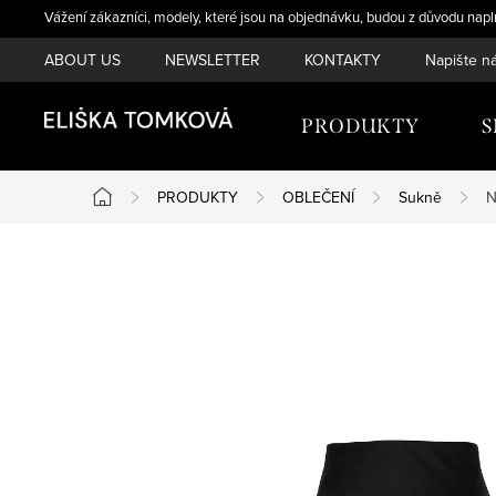
Přejít
Vážení zákazníci, modely, které jsou na objednávku, budou z důvodu napl
na
ABOUT US
NEWSLETTER
KONTAKTY
Napište n
obsah
PRODUKTY
PRODUKTY
OBLEČENÍ
Sukně
N
Domů