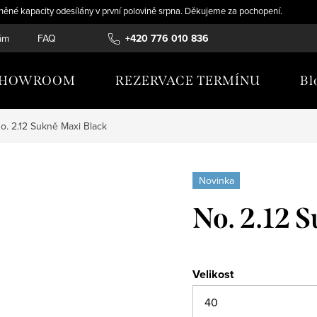
něné kapacity odesílány v první polovině srpna. Děkujeme za pochopení.
ám
FAQ
TABULKY VELIKOSTÍ
+420 776 010 836
KARIÉRA
OBCHODN
SHOWROOM
REZERVACE TERMÍNU
Bl
o. 2.12 Sukně Maxi Black
Novinka
No. 2.12 
Velikost