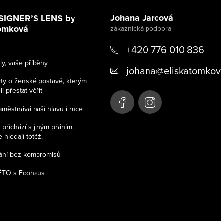
Johana Jarcová
SIGNER’S LENS by
Tomková
+420 776 010 836
y, vaše příběhy
johana
@
eliskatomkov
ýty o ženské postavě, kterým
 přestat věřit
aměstnává naši hlavu i ruce
přichází s jiným přáním.
 hledají totéž.
kání bez kompromisů
TO s Ecohaus