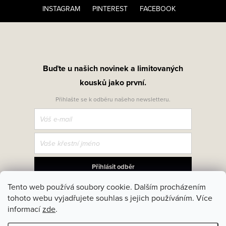
INSTAGRAM
PINTEREST
FACEBOOK
Buďte u našich novinek a limitovaných
kousků jako první.
Přihlašte se k odběru našeho newsletteru.
Přihlásit odběr
Tento web používá soubory cookie. Dalším procházením
Přihlášením souhlasíte se zasíláním obchodních sdělení a se
zpracováním osobních údajů. Z odběru se můžete kdykoliv odhlásit.
tohoto webu vyjadřujete souhlas s jejich používáním. Více
informací
zde
.