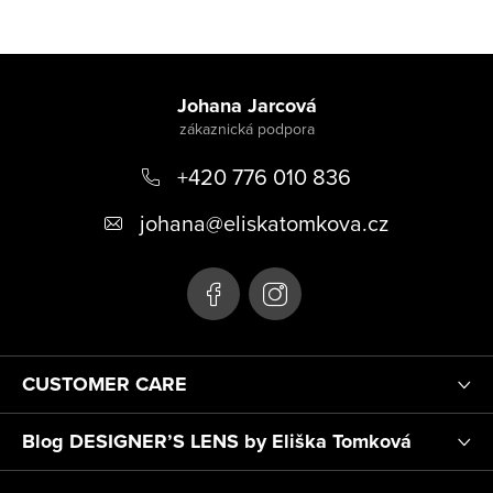
Z
á
Johana Jarcová
p
+420 776 010 836
a
t
johana
@
eliskatomkova.cz
í
CUSTOMER CARE
Blog DESIGNER’S LENS by Eliška Tomková