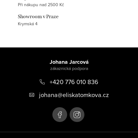
Při nákupu nad 2500 Kč
Showroom v Praze
Krymská 4
Z
á
Johana Jarcová
p
+420 776 010 836
a
t
johana
@
eliskatomkova.cz
í