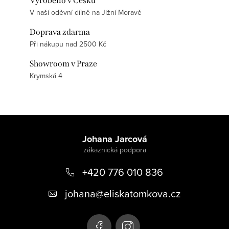
Vyrobeno v Česku
V naší oděvní dílně na Jižní Moravě
Doprava zdarma
Při nákupu nad 2500 Kč
Showroom v Praze
Krymská 4
Z
á
Johana Jarcová
p
+420 776 010 836
a
t
johana
@
eliskatomkova.cz
í