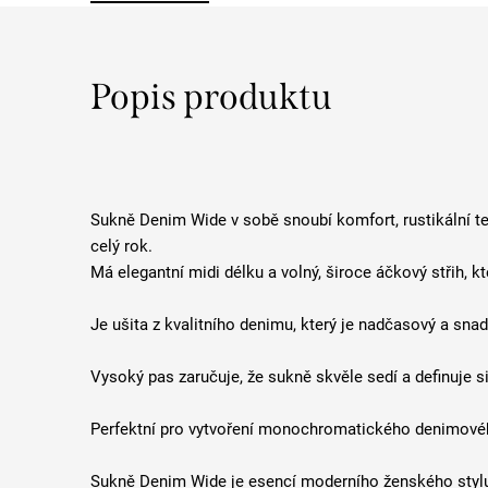
Popis produktu
Sukně Denim Wide v sobě snoubí komfort, rustikální t
celý rok.
Má elegantní midi délku a volný, široce áčkový střih, kt
Je ušita z kvalitního denimu, který je nadčasový a sna
Vysoký pas zaručuje, že sukně skvěle sedí a definuje s
Perfektní pro vytvoření monochromatického denimovéh
Sukně Denim Wide je esencí moderního ženského stylu