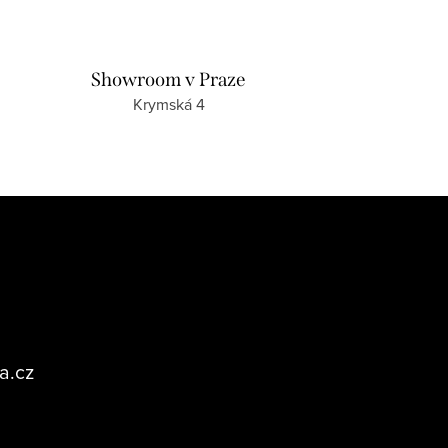
Showroom v Praze
Krymská 4
a.cz