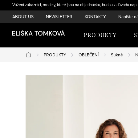
Přejít
Vážení zákazníci, modely, které jsou na objednávku, budou z důvodu napl
na
ABOUT US
NEWSLETTER
KONTAKTY
Napište n
obsah
PRODUKTY
PRODUKTY
OBLEČENÍ
Sukně
N
Domů