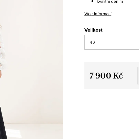
kvalitní denim
Více informací
Velikost
7 900 Kč
Měrná
cena: