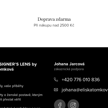
Doprava zdarma
Při nákupu nad 2500 Kč
Johana Jarcová
SIGNER’S LENS by
Tomková
+420 776 010 836
y, vaše příběhy
johana
@
eliskatomkov
ýty o ženské postavě, kterým
 přestat věřit