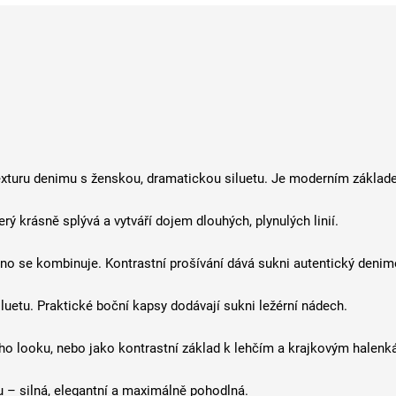
exturu denimu s ženskou, dramatickou siluetu. Je moderním základe
erý krásně splývá a vytváří dojem dlouhých, plynulých linií.
dno se kombinuje. Kontrastní prošívání dává sukni autentický denim
iluetu. Praktické boční kapsy dodávají sukni ležérní nádech.
o looku, nebo jako kontrastní základ k lehčím a krajkovým halenk
 – silná, elegantní a maximálně pohodlná.