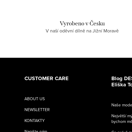
Vyrobeno v Česku
V naší oděvní dílně na Jižní Moravě
Z
á
CUSTOMER CARE
Blog DE
p
Eliška 
a
ABOUT US
Naše model
t
NEWSLETTER
Největší m
í
KONTAKTY
bychom měli
Napište nám