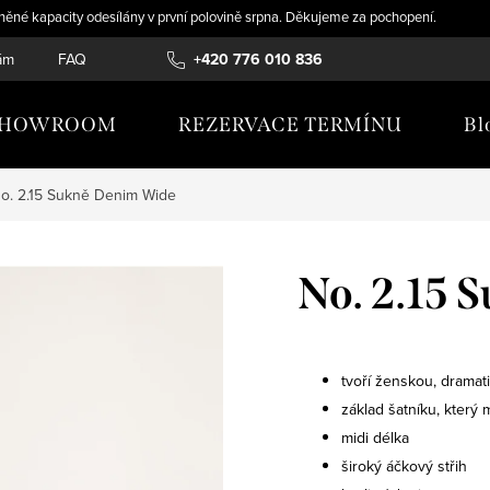
něné kapacity odesílány v první polovině srpna. Děkujeme za pochopení.
ám
FAQ
TABULKY VELIKOSTÍ
+420 776 010 836
KARIÉRA
OBCHODN
SHOWROOM
REZERVACE TERMÍNU
Bl
o. 2.15 Sukně Denim Wide
No. 2.15
tvoří ženskou, dramat
základ šatníku, který 
midi délka
široký áčkový střih