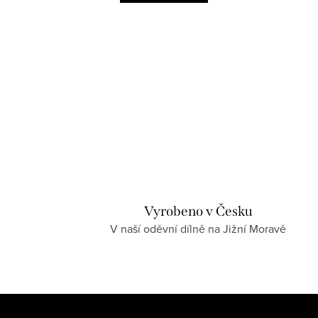
Vyrobeno v Česku
V naší oděvní dílně na Jižní Moravě
Z