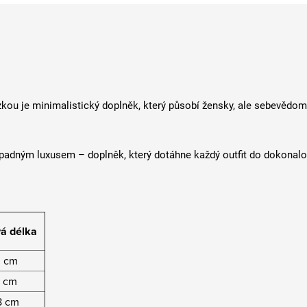
kou je minimalistický doplněk, který působí žensky, ale sebevědomě
padným luxusem – doplněk, který dotáhne každý outfit do dokonalo
á délka
 cm
 cm
8 cm