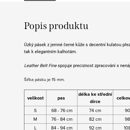
Popis produktu
Úzký pásek z jemné černé kůže s decentní kulatou přez
tak k elegantním kalhotám.
Leather Belt Fine
spojuje preciznost zpracování s nená
Šířka pásku je 15 mm.
délka ke střední
velikost
pas
celkov
dírce
S
68 - 76 cm
74 cm
90
M
76 - 84 cm
82 cm
98
L
84 - 94 cm
92 cm
10