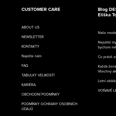
á
CUSTOMER CARE
Blog DE
p
Eliška 
a
ABOUT US
Naše model
t
NEWSLETTER
Největší m
í
KONTAKTY
bychom měli
Napište nám
Co právě z
FAQ
Každá žena 
Všechny ale
TABULKY VELIKOSTÍ
Letní oblé
KARIÉRA
VOŇAVÉ LÉ
OBCHODNÍ PODMÍNKY
PODMÍNKY OCHRANY OSOBNÍCH
ÚDAJŮ