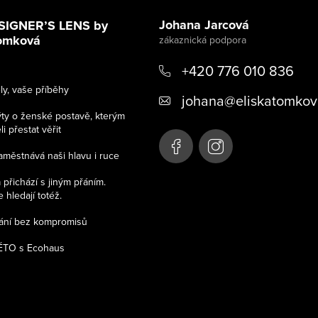
Johana Jarcová
SIGNER’S LENS by
Tomková
+420 776 010 836
y, vaše příběhy
johana
@
eliskatomkov
ýty o ženské postavě, kterým
 přestat věřit
aměstnává naši hlavu i ruce
přichází s jiným přáním.
 hledají totéž.
kání bez kompromisů
TO s Ecohaus