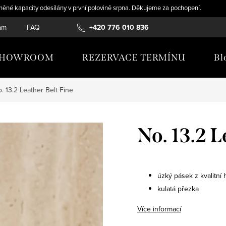
něné kapacity odesílány v první polovině srpna. Děkujeme za pochopení.
ám
FAQ
TABULKY VELIKOSTÍ
+420 776 010 836
KARIÉRA
OBCHODN
SHOWROOM
REZERVACE TERMÍNU
Bl
. 13.2 Leather Belt Fine
No. 13.2 L
úzký pásek z kvalitní
kulatá přezka
Více informací