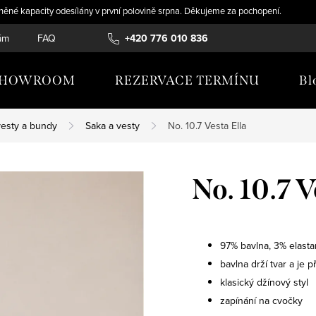
něné kapacity odesílány v první polovině srpna. Děkujeme za pochopení.
ám
FAQ
TABULKY VELIKOSTÍ
+420 776 010 836
KARIÉRA
OBCHODN
SHOWROOM
REZERVACE TERMÍNU
Bl
vesty a bundy
Saka a vesty
No. 10.7 Vesta Ella
No. 10.7 V
97% bavlna, 3% elasta
bavlna drží tvar a je 
klasický džínový styl
zapínání na cvočky