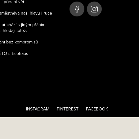
 přestat věřit
aměstnává naši hlavu i ruce
přichází s jiným přáním.
 hledají totéž.
kání bez kompromisů
TO s Ecohaus
INSTAGRAM
PINTEREST
FACEBOOK