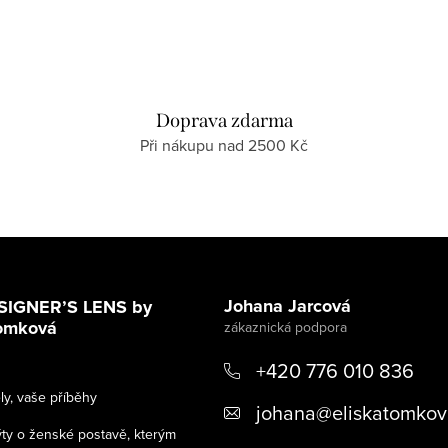
Doprava zdarma
Při nákupu nad 2500 Kč
Johana Jarcová
SIGNER’S LENS by
Tomková
+420 776 010 836
y, vaše příběhy
johana
@
eliskatomkov
ýty o ženské postavě, kterým