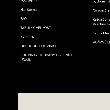
í
KONTAKTY
bychom měli
Napište nám
Co právě z
FAQ
Každá žena 
Všechny ale
TABULKY VELIKOSTÍ
Letní oblé
KARIÉRA
VOŇAVÉ LÉ
OBCHODNÍ PODMÍNKY
PODMÍNKY OCHRANY OSOBNÍCH
ÚDAJŮ