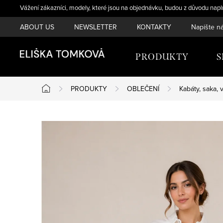
Přejít
Vážení zákazníci, modely, které jsou na objednávku, budou z důvodu napl
na
ABOUT US
NEWSLETTER
KONTAKTY
Napište n
obsah
PRODUKTY
PRODUKTY
OBLEČENÍ
Kabáty, saka, 
Domů