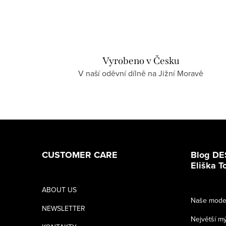
Vyrobeno v Česku
V naší oděvní dílně na Jižní Moravě
Z
á
CUSTOMER CARE
Blog DE
p
Eliška 
a
ABOUT US
Naše model
t
NEWSLETTER
Největší m